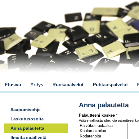
Etusivu
Yritys
Ruokapalvelut
Puhtauspalvelut
Anna palautetta
Saapumisohje
Palautteeni koskee
*
Laskutusosoite
Valitse valikosta aihe, jota palautteesi k
Anna palautetta
Ilmoita epäillystä