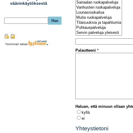
väärinkäytöksestä
Palautteeni
*
Haluan, että minuun ollaan yh
kyllä
ei
Yhteystietoni