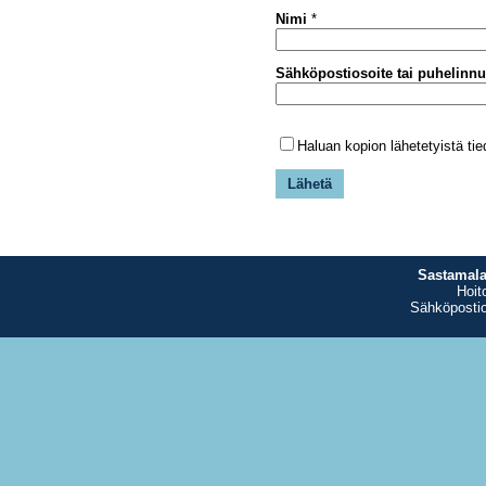
Nimi
*
Sähköpostiosoite tai puhelinn
Haluan kopion lähetetyistä tied
Sastamala
Hoit
Sähköpostio